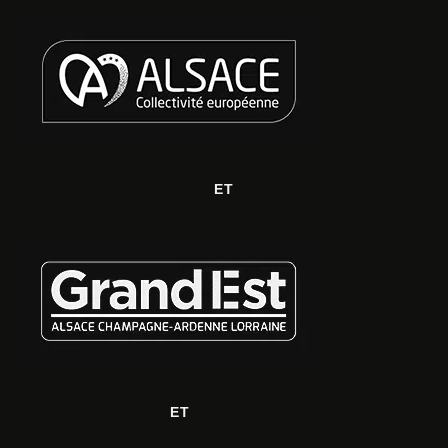
ET
ET