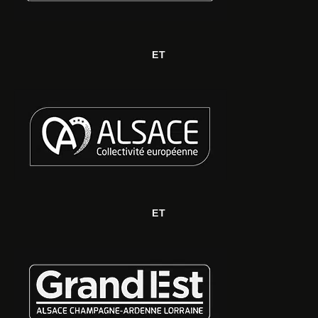
ET
ET