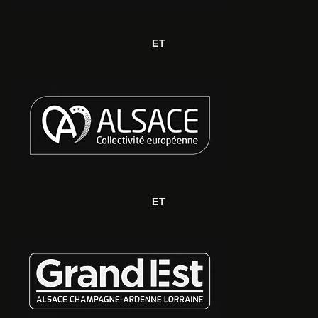
ET
ET