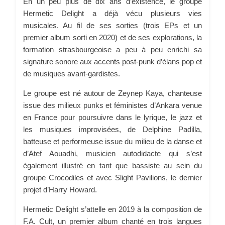
En un peu plus de dix ans d’existence, le groupe
Hermetic Delight a déjà vécu plusieurs vies
musicales. Au fil de ses sorties (trois EPs et un
premier album sorti en 2020) et de ses explorations, la
formation strasbourgeoise a peu à peu enrichi sa
signature sonore aux accents post-punk d’élans pop et
de musiques avant-gardistes.
Le groupe est né autour de Zeynep Kaya, chanteuse
issue des milieux punks et féministes d’Ankara venue
en France pour poursuivre dans le lyrique, le jazz et
les musiques improvisées, de Delphine Padilla,
batteuse et performeuse issue du milieu de la danse et
d’Atef Aouadhi, musicien autodidacte qui s’est
également illustré en tant que bassiste au sein du
groupe Crocodiles et avec Slight Pavilions, le dernier
projet d’Harry Howard.
Hermetic Delight s’attelle en 2019 à la composition de
F.A. Cult, un premier album chanté en trois langues