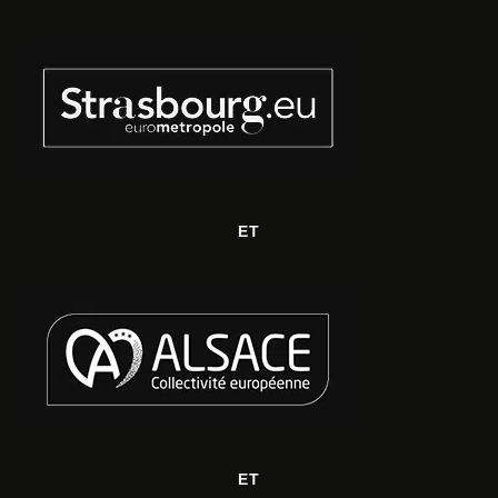
ET
ET