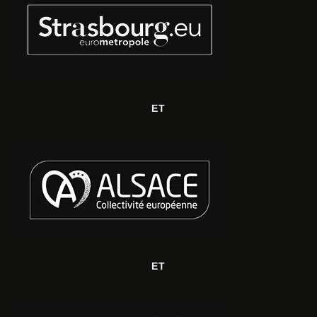
ET
ET