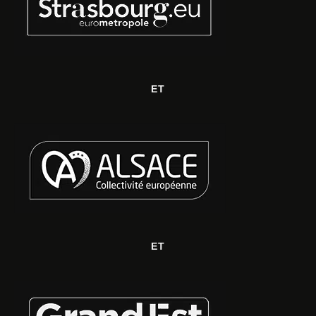
ET
ET