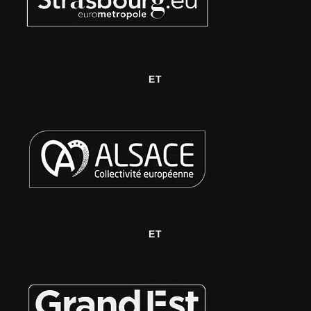
ET
ET