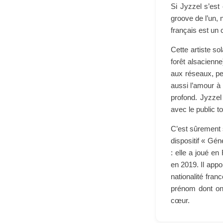
Si Jyzzel s’est 
groove de l’un, 
français est un 
Cette artiste so
forêt alsacienn
aux réseaux, pe
aussi l’amour à 
profond. Jyzzel
avec le public t
C’est sûrement 
dispositif « Gé
: elle a joué e
en 2019. Il app
nationalité fran
prénom dont on 
cœur.