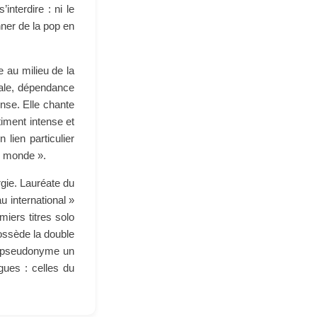
interdire : ni le
nner de la pop en
e au milieu de la
tale, dépendance
nse. Elle chante
timent intense et
lien particulier
du monde ».
gie. Lauréate du
 international »
iers titres solo
ossède la double
our pseudonyme un
gues : celles du