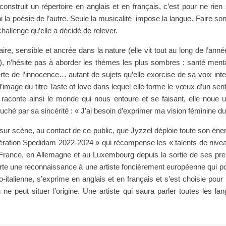
construit un répertoire en anglais et en français, c’est pour ne rien s’
ni la poésie de l’autre. Seule la musicalité impose la langue. Faire so
challenge qu’elle a décidé de relever.
laire, sensible et ancrée dans la nature (elle vit tout au long de l’anné
e), n’hésite pas à aborder les thèmes les plus sombres : santé men
rte de l’innocence… autant de sujets qu’elle exorcise de sa voix inte
l’image du titre Taste of love dans lequel elle forme le vœux d’un sen
 raconte ainsi le monde qui nous entoure et se faisant, elle noue un 
ouché par sa sincérité : « J’ai besoin d’exprimer ma vision féminine 
sur scène, au contact de ce public, que Jyzzel déploie toute son éner
nération Spedidam 2022-2024 » qui récompense les « talents de niveau
n France, en Allemagne et au Luxembourg depuis la sortie de ses prem
orte une reconnaissance à une artiste foncièrement européenne qui p
co-italienne, s’exprime en anglais et en français et s’est choisie p
ne peut situer l’origine. Une artiste qui saura parler toutes les lan