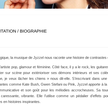
TATION / BIOGRAPHIE
gique, la musique de Jyzzel nous raconte une histoire de contrastes e
 l’artiste pop, glamour et féminine. Côté face, il y a le rock, les guitar
er sur scène pour extérioriser ses démons intérieurs et ses colè
, je veux lâcher les chiens » nous dit-elle. S’inscrivant dans une l
antes comme Kate Bush, Gwen Stefani ou Pink, Jyzzel apporte à la
mmunicative et son goût pour les mélodies accrocheuses. Sa touc
 caressante, vibrante. Elle l’utilise comme un pédalier d’effets p
s en histoires inspirantes.