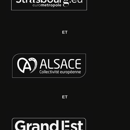
ET
ET