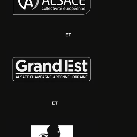
ET
ET