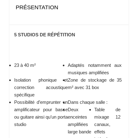
PRÉSENTATION
5 STUDIOS DE RÉPÉTITION
23 à 40 m²
Adaptés notamment aux
musiques amplifiées
Isolation phonique et
Zone de stockage de 35
correction acoustique
m² avec 31 box
spécifique
Possibilité d’emprunter un
Dans chaque salle :
amplificateur pour basse
Deux
Table de
ou guitare ainsi qu’un porta
enceintes
mixage 12
studio
amplifiées
canaux,
large bande
effets