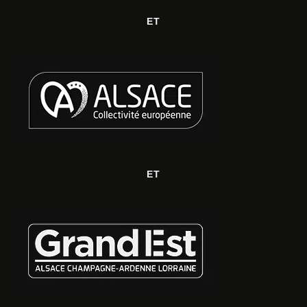
ET
ET