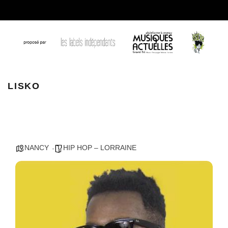
lisko @lucie wdl photographie
LISKO
NANCY
HIP HOP – LORRAINE