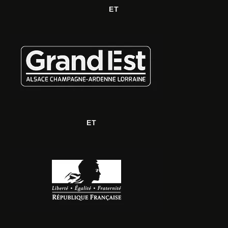
ET
ET