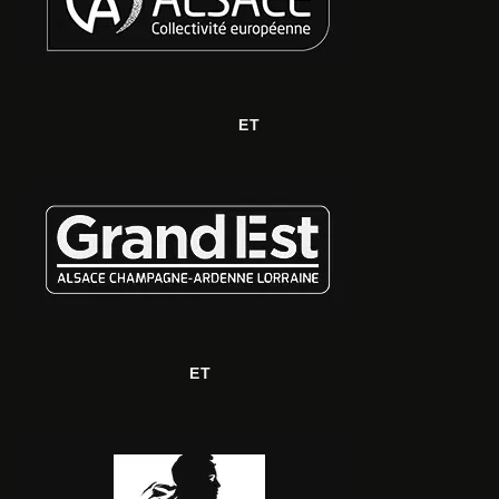
ET
ET