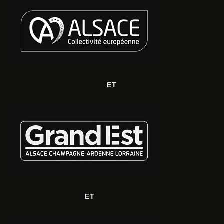
ET
ET