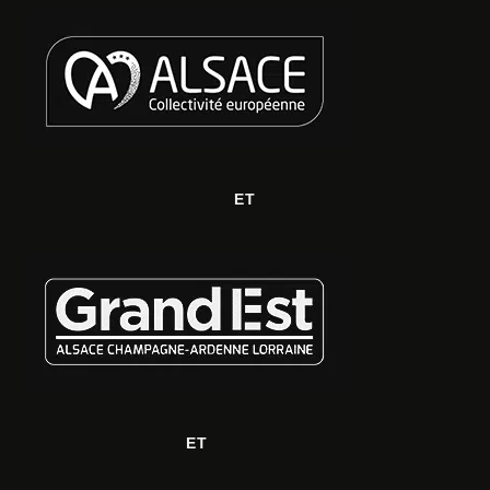
ET
ET