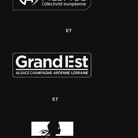
ET
ET