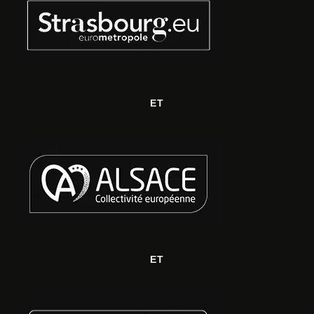
ET
ET