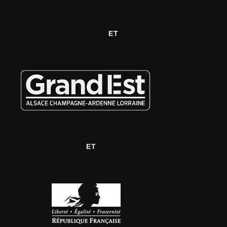
ET
ET