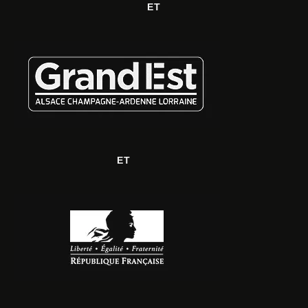
ET
ET