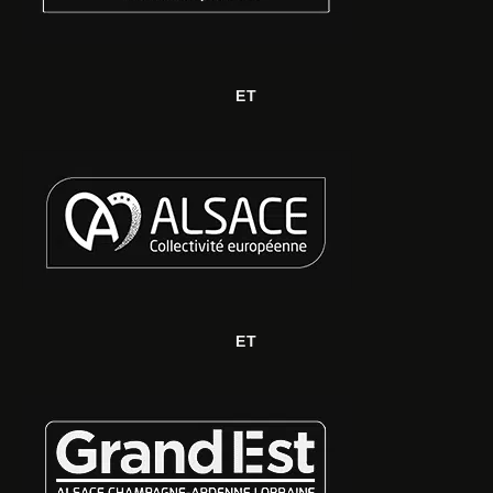
ET
ET