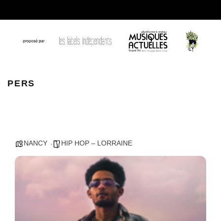
persface 3d7aa66a5860be7511dc0a7ab074cbc0 1 2
PERS
NANCY
HIP HOP – LORRAINE