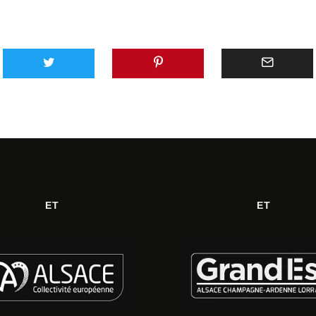
ET
ET