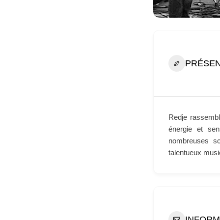
PRÉSEN
Redje rassemble
énergie et sen
nombreuses sc
talentueux music
INFORM