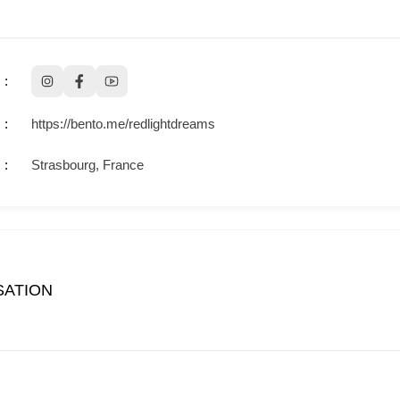
https://bento.me/redlightdreams
Strasbourg, France
SATION