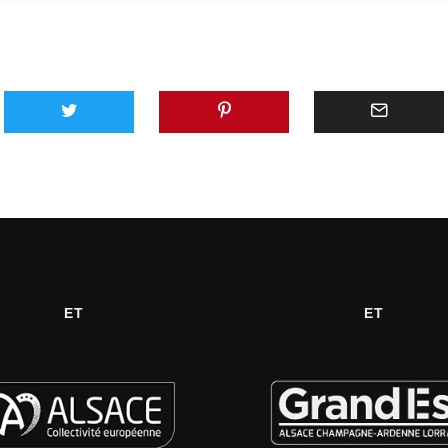
ET
ET