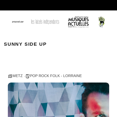
sunny side up
SUNNY SIDE UP
METZ
POP ROCK FOLK - LORRAINE