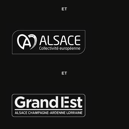
ET
ET