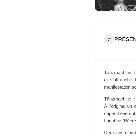
PRÉSEN
Tänzmachine II c
et s’affranchir
manifestation s
Tänzmachine II 
À l’origine, un
supercherie sub
Lagabbe (Récréa
Deux ans d’ombr