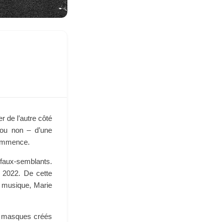
r de l’autre côté
 ou non – d’une
ecommence.
 faux-semblants.
n 2022. De cette
a musique, Marie
es masques créés