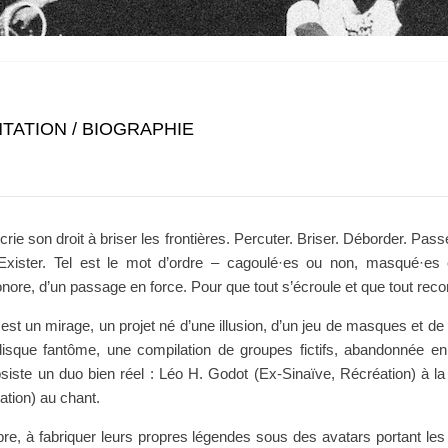
TATION / BIOGRAPHIE
rie son droit à briser les frontières. Percuter. Briser. Déborder. Passe
. Exister. Tel est le mot d’ordre – cagoulé·es ou non, masqué·es
onore, d’un passage en force. Pour que tout s’écroule et que tout r
est un mirage, un projet né d’une illusion, d’un jeu de masques et de
 disque fantôme, une compilation de groupes fictifs, abandonnée e
siste un duo bien réel : Léo H. Godot (Ex-Sinaïve, Récréation) à l
tion) au chant.
e, à fabriquer leurs propres légendes sous des avatars portant l