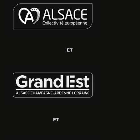
ET
ET