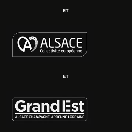
ET
ET