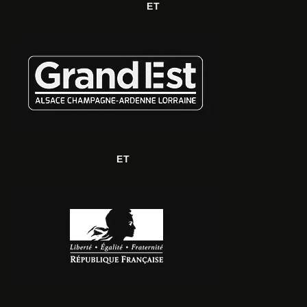
ET
ET