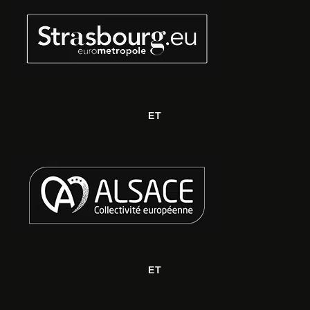
ET
ET