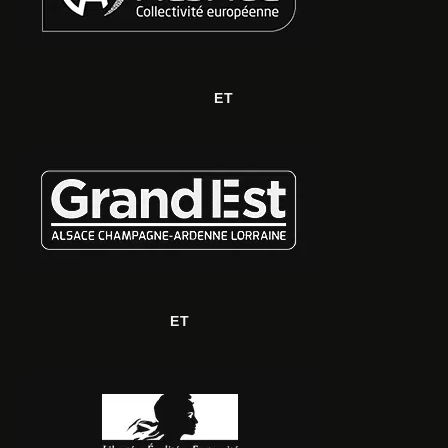
ET
ET