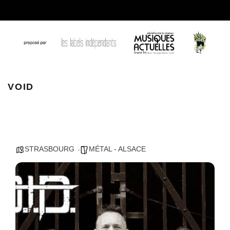
void photos dAlumine
VOID
STRASBOURG
MÉTAL - ALSACE