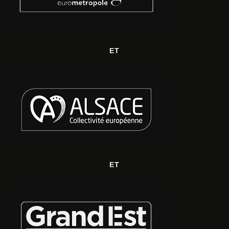
ET
ET