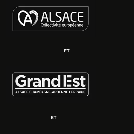
ET
ET