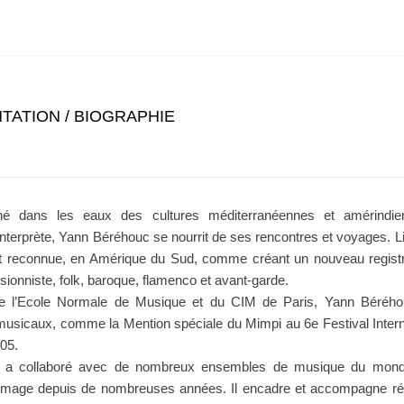
TATION / BIOGRAPHIE
né dans les eaux des cultures méditerranéennes et amérindie
nterprète, Yann Béréhouc se nourrit de ses rencontres et voyages. Li
t reconnue, en Amérique du Sud, comme créant un nouveau registr
ionniste, folk, baroque, flamenco et avant-garde.
e l’Ecole Normale de Musique et du CIM de Paris, Yann Béréh
usicaux, comme la Mention spéciale du Mimpi au 6e Festival Inter
05.
a collaboré avec de nombreux ensembles de musique du monde.
’image depuis de nombreuses années. Il encadre et accompagne ré