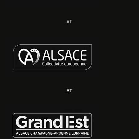
ET
ET