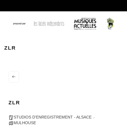
12000821 530486580445985 2317395554827592272 o
ZLR
ZLR
STUDIOS D'ENREGISTREMENT - ALSACE
MULHOUSE