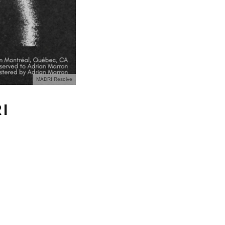
MADRI Resolve
I