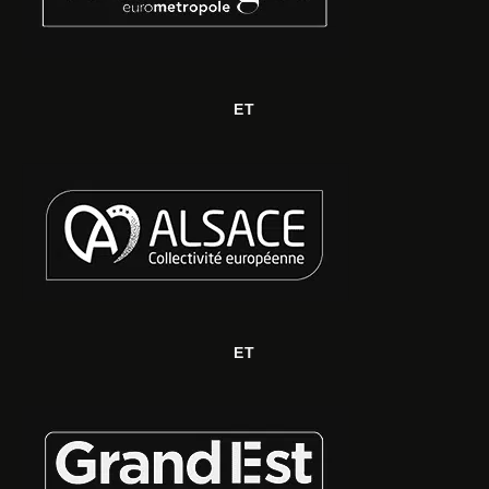
ET
ET