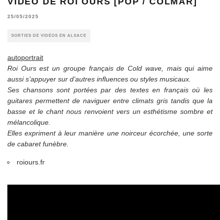
VIDÉO DE ROI OURS [POP / COLMAR]
25/05/2025
SORTIES DE VIDÉOS EN ALSACE
autoportrait
Roi Ours est un groupe français de Cold wave, mais qui aime
aussi s’appuyer sur d’autres influences ou styles musicaux.
​Ses chansons sont portées par des textes en français où les
guitares permettent de naviguer entre climats gris tandis que la
basse et le chant nous renvoient vers un esthétisme sombre et
mélancolique.
Elles expriment à leur manière une noirceur écorchée, une sorte
de cabaret funèbre.
roiours.fr