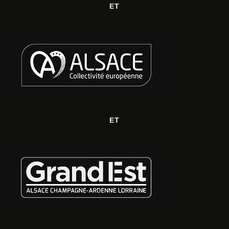
ET
ET