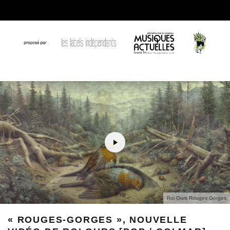
Roi Ours Rouges Gorges
« ROUGES-GORGES », NOUVELLE