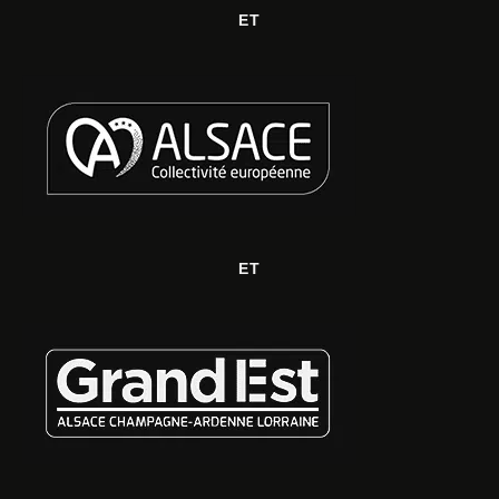
ET
ET