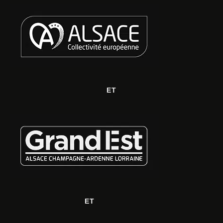
ET
ET