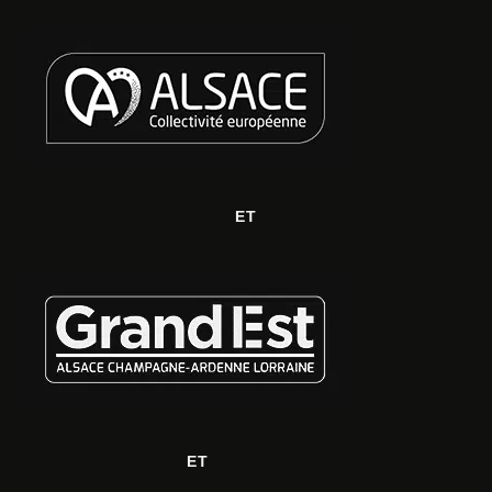
ET
ET