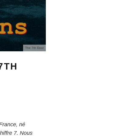
The 7th Door
7TH
 France, né
hiffre 7. Nous