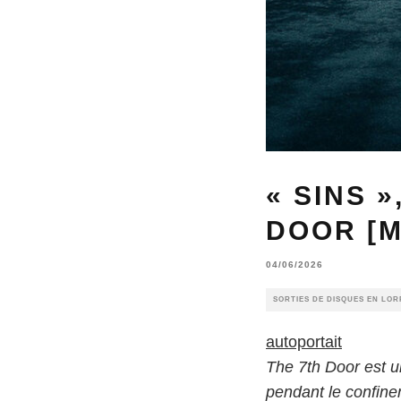
« SINS 
DOOR [M
04/06/2026
SORTIES DE DISQUES EN LOR
autoportait
The 7th Door est un
pendant le confinem