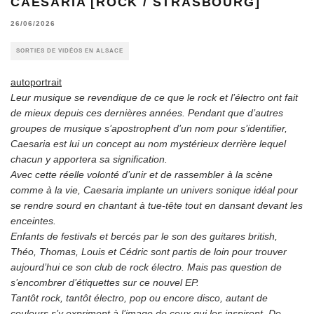
CAESARIA [ROCK / STRASBOURG]
26/06/2026
SORTIES DE VIDÉOS EN ALSACE
autoportrait
Leur musique se revendique de ce que le rock et l’électro ont fait
de mieux depuis ces dernières années. Pendant que d’autres
groupes de musique s’apostrophent d’un nom pour s’identifier,
Caesaria est lui un concept au nom mystérieux derrière lequel
chacun y apportera sa signification.
Avec cette réelle volonté d’unir et de rassembler à la scène
comme à la vie, Caesaria implante un univers sonique idéal pour
se rendre sourd en chantant à tue-tête tout en dansant devant les
enceintes.
Enfants de festivals et bercés par le son des guitares british,
Théo, Thomas, Louis et Cédric sont partis de loin pour trouver
aujourd’hui ce son club de rock électro. Mais pas question de
s’encombrer d’étiquettes sur ce nouvel EP.
Tantôt rock, tantôt électro, pop ou encore disco, autant de
couleurs s’y expriment à l’image de ceux qui les inspirent. De