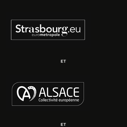
ET
ET