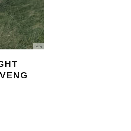
veng
IGHT
 VENG