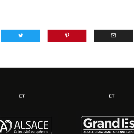
ET
ET