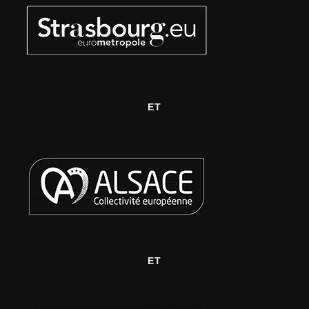
ET
ET