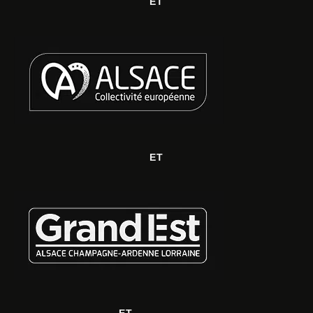
ET
ET
ET