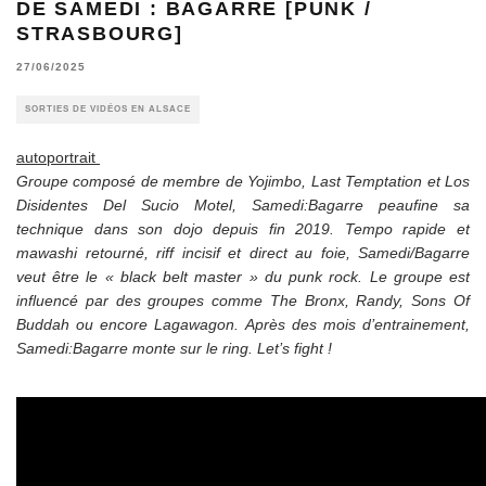
DE SAMEDI : BAGARRE [PUNK /
STRASBOURG]
27/06/2025
SORTIES DE VIDÉOS EN ALSACE
autoportrait
Groupe composé de membre de Yojimbo, Last Temptation et Los
Disidentes Del Sucio Motel, Samedi:Bagarre peaufine sa
technique dans son dojo depuis fin 2019. Tempo rapide et
mawashi retourné, riff incisif et direct au foie, Samedi/Bagarre
veut être le « black belt master » du punk rock. Le groupe est
influencé par des groupes comme The Bronx, Randy, Sons Of
Buddah ou encore Lagawagon. Après des mois d’entrainement,
Samedi:Bagarre monte sur le ring. Let’s fight !