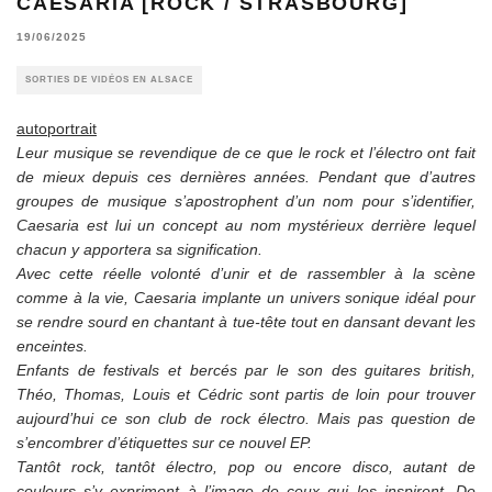
CAESARIA [ROCK / STRASBOURG]
19/06/2025
SORTIES DE VIDÉOS EN ALSACE
autoportrait
Leur musique se revendique de ce que le rock et l’électro ont fait
de mieux depuis ces dernières années. Pendant que d’autres
groupes de musique s’apostrophent d’un nom pour s’identifier,
Caesaria est lui un concept au nom mystérieux derrière lequel
chacun y apportera sa signification.
Avec cette réelle volonté d’unir et de rassembler à la scène
comme à la vie, Caesaria implante un univers sonique idéal pour
se rendre sourd en chantant à tue-tête tout en dansant devant les
enceintes.
Enfants de festivals et bercés par le son des guitares british,
Théo, Thomas, Louis et Cédric sont partis de loin pour trouver
aujourd’hui ce son club de rock électro. Mais pas question de
s’encombrer d’étiquettes sur ce nouvel EP.
Tantôt rock, tantôt électro, pop ou encore disco, autant de
couleurs s’y expriment à l’image de ceux qui les inspirent. De