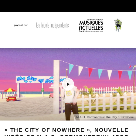
M.A.O. Cormontreuil The City of Nowhere
« THE CITY OF NOWHERE », NOUVELLE