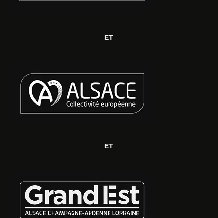
ET
ET