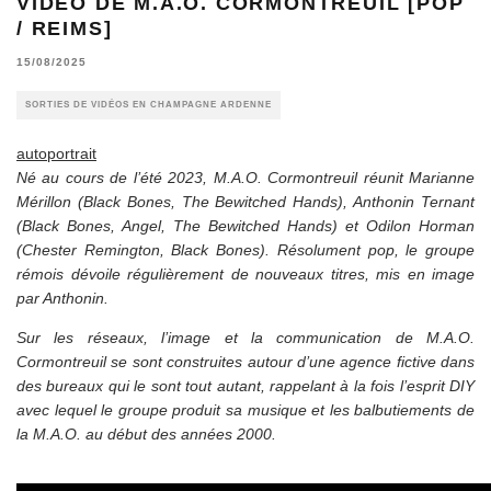
VIDÉO DE M.A.O. CORMONTREUIL [POP
/ REIMS]
15/08/2025
SORTIES DE VIDÉOS EN CHAMPAGNE ARDENNE
autoportrait
Né au cours de l’été 2023, M.A.O. Cormontreuil réunit Marianne
Mérillon (Black Bones, The Bewitched Hands), Anthonin Ternant
(Black Bones, Angel, The Bewitched Hands) et Odilon Horman
(Chester Remington, Black Bones). Résolument pop, le groupe
rémois dévoile régulièrement de nouveaux titres, mis en image
par Anthonin.
Sur les réseaux, l’image et la communication de M.A.O.
Cormontreuil se sont construites autour d’une agence fictive dans
des bureaux qui le sont tout autant, rappelant à la fois l’esprit DIY
avec lequel le groupe produit sa musique et les balbutiements de
la M.A.O. au début des années 2000.