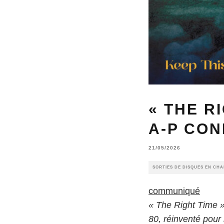
« THE R
A-P CON
21/05/2026
SORTIES DE DISQUES EN CH
communiqué
« The Right Time »
80, réinventé pour