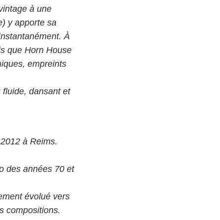
 vintage à une
e) y apporte sa
r instantanément. À
ndis que Horn House
iques, empreints
 fluide, dansant et
 2012 à Reims.
co des années 70 et
idement évolué vers
es compositions.