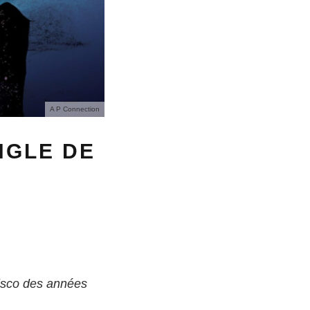
A P Connection
NGLE DE
disco des années