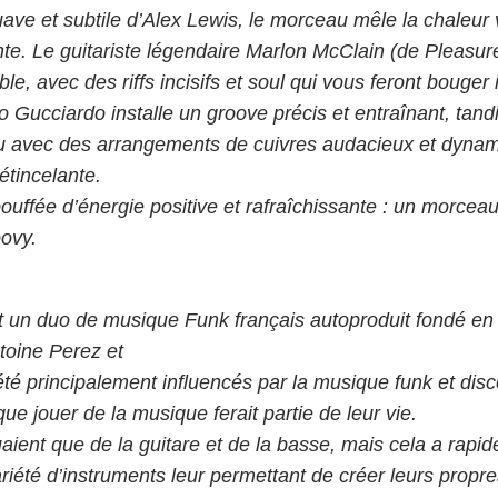
uave et subtile d’Alex Lewis, le morceau mêle la chaleur
te. Le guitariste légendaire Marlon McClain (de Pleasur
ble, avec des riffs incisifs et soul qui vous feront bouge
co Gucciardo installe un groove précis et entraînant, ta
u avec des arrangements de cuivres audacieux et dynam
étincelante.
ouffée d’énergie positive et rafraîchissante : un morceau
oovy.
t un duo de musique Funk français autoproduit fondé en
toine Perez et
été principalement influencés par la musique funk et dis
 que jouer de la musique ferait partie de leur vie.
uaient que de la guitare et de la basse, mais cela a rap
riété d’instruments leur permettant de créer leurs propr