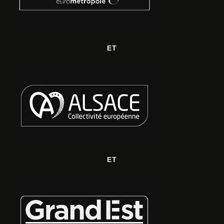
ET
ET