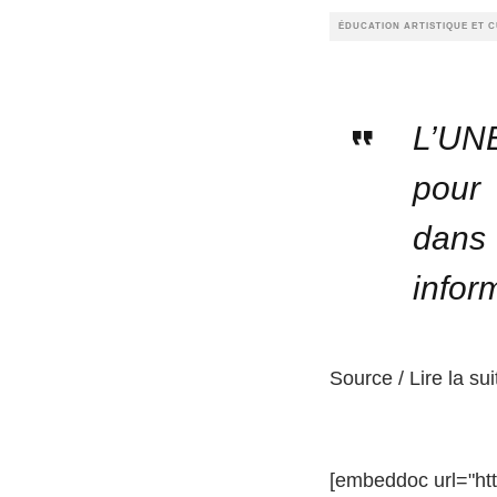
ÉDUCATION ARTISTIQUE ET 
L’UNE
pour 
dans 
inform
Source / Lire la sui
[embeddoc url="htt