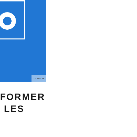
unesco
SFORMER
 LES