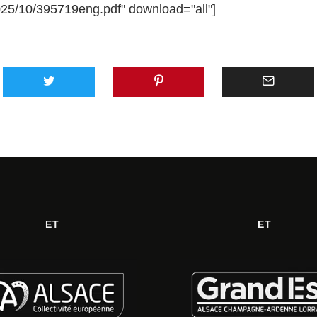
025/10/395719eng.pdf" download="all"]
ET
ET